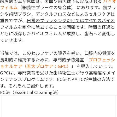
歯周病の主な原因は、歯面や歯肉縁下に形成される
バイオ
フィルム
（細菌性プラークの集合体） にあります。歯ブラ
シや歯間ブラシ、デンタルフロスなどによるセルフケアは
重要ですが、
日常のブラッシングだけではすべてのバイオ
フィルムを完全に除去することは困難
です。時間の経過と
ともに残存したバイオフィルムが成熟し、歯石へと変化し
ていきます。
当院では、このセルフケアの限界を補い、口腔内の健康を
長期的に維持するために、専門的予防処置「
プロフェッシ
ョナルケア（五大プロケア：GPC）
」 を導入しています。
GPCは、専門教育を受けた歯科衛生士が行う高精度なメイ
ンテナンスプログラムです。EC法とPMTCが主軸の方法で
す。それぞれご紹介します。
EC法（Essential Cleaning法）