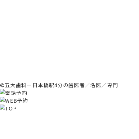
©五大歯科－日本橋駅4分の歯医者／名医／専門