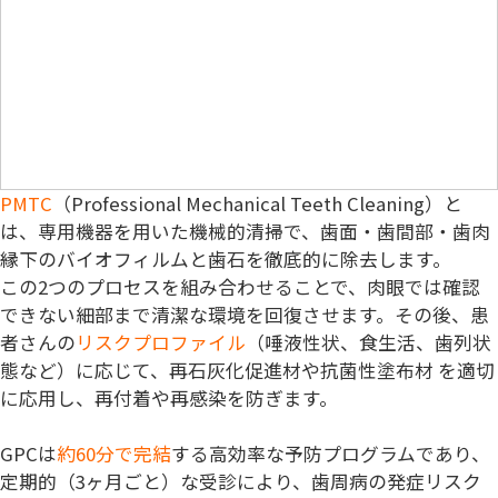
PMTC
（Professional Mechanical Teeth Cleaning）と
は、
専用機器を用いた機械的清掃
で、歯面・歯間部・歯肉
縁下のバイオフィルムと歯石を徹底的に除去します。
この2つのプロセスを組み合わせることで、肉眼では確認
できない細部まで清潔な環境を回復させます。その後、患
者さんの
リスクプロファイル
（唾液性状、食生活、歯列状
態など）に応じて、再石灰化促進材や抗菌性塗布材 を適切
に応用し、再付着や再感染を防ぎます。
GPCは
約60分で完結
する高効率な予防プログラムであり、
定期的（3ヶ月ごと）な受診により、歯周病の発症リスク