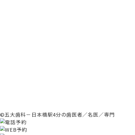
©五大歯科－日本橋駅4分の歯医者／名医／専門